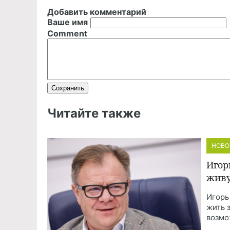
Добавить комментарий
Ваше имя
Comment
Читайте также
НОВО
Игор
живу
Игорь
жить 
возмо