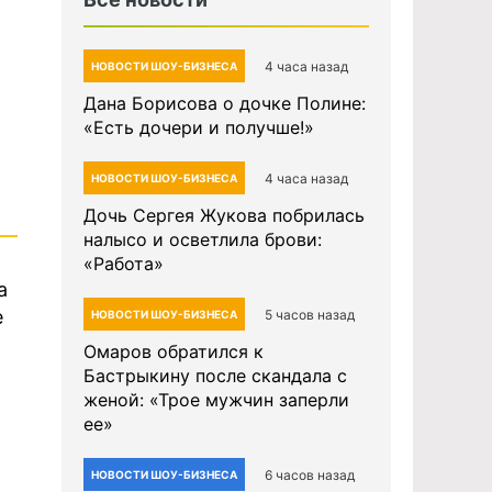
4 часа назад
НОВОСТИ ШОУ-БИЗНЕСА
Дана Борисова о дочке Полине:
«Есть дочери и получше!»
4 часа назад
НОВОСТИ ШОУ-БИЗНЕСА
Дочь Сергея Жукова побрилась
налысо и осветлила брови:
«Работа»
а
е
5 часов назад
НОВОСТИ ШОУ-БИЗНЕСА
Омаров обратился к
Бастрыкину после скандала с
женой: «Трое мужчин заперли
ее»
6 часов назад
НОВОСТИ ШОУ-БИЗНЕСА