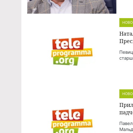
НОВО
Ната
Прес
Певиц
старш
НОВО
Прил
падч
Павел
Мальд