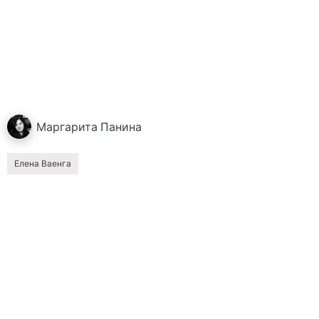
Маргарита
Панина
Елена Ваенга