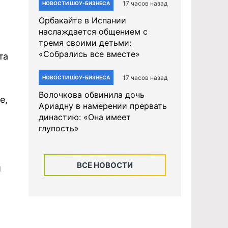
17 часов назад
НОВОСТИ ШОУ-БИЗНЕСА
Орбакайте в Испании
наслаждается общением с
тремя своими детьми:
«Собрались все вместе»
та
17 часов назад
НОВОСТИ ШОУ-БИЗНЕСА
Волочкова обвинила дочь
е,
Ариадну в намерении прервать
династию: «Она имеет
глупость»
ВСЕ НОВОСТИ
й