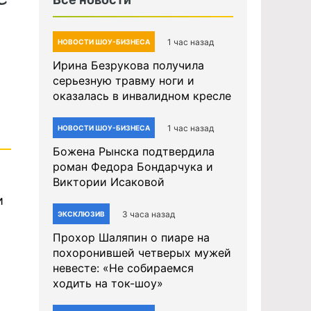
1 час назад
НОВОСТИ ШОУ-БИЗНЕСА
Ирина Безрукова получила
серьезную травму ноги и
оказалась в инвалидном кресле
1 час назад
НОВОСТИ ШОУ-БИЗНЕСА
Божена Рынска подтвердила
роман Федора Бондарчука и
Виктории Исаковой
и
3 часа назад
ЭКСКЛЮЗИВ
Прохор Шаляпин о пиаре на
похоронившей четверых мужей
невесте: «Не собираемся
ходить на ток-шоу»