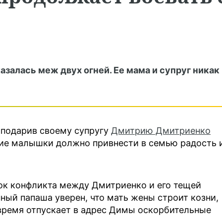
залась меж двух огней. Ее мама и супруг никак
 подарив своему супругу
Дмитрию Дмитриенко
ние малышки должно привнести в семью радость 
ток конфликта между Дмитриенко и его тещей
ый папаша уверен, что мать жены строит козни,
е время отпускает в адрес Димы оскорбительные