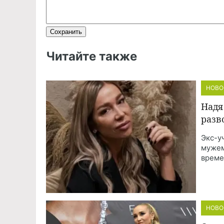
Читайте также
НОВО
Надя
разв
Экс-у
мужем
време
НОВО