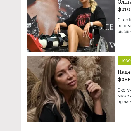
Ольг
фото
Стас 
вспом
бывши
НОВО
Надя
фоне
Экс-у
мужем
време