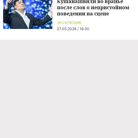
Кушанашвили во вранье
после слов о непристойном
поведении на сцене
ЭКСКЛЮЗИВ
27.05.2026 / 16:30
Маша Распутина отказалась
получать пенсию: «Дали
такую позорную»
НОВОСТИ ШОУ-БИЗНЕСА
1 час назад
Маша Распутина о своей
пенсии: «Дали такую
позорную»
НОВОСТИ ШОУ-БИЗНЕСА
1 час назад
Сергей Аморалов поставил
памятник умершей в 44 года