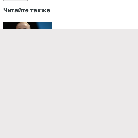
Читайте также
-
ЗВЕЗДЫ
23 часа назад
Костыли Бузовой за 4 млн,
операция Волочковой от
Баскова и квартира Долиной
за 400 млн: дорогие подарки
звездам
ЗВЕЗДЫ
23 часа назад
Ольга Бузова и Стас Каримов
встретились и повторили
фото времен «Дома-2»