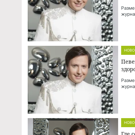
Разме
журна
НОВО
Певе
здор
Разме
журна
НОВО
Где 