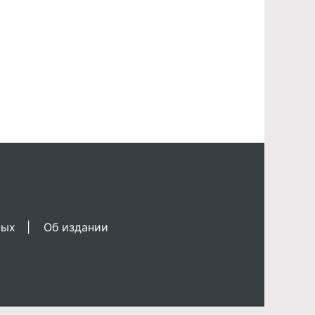
ных
Об издании