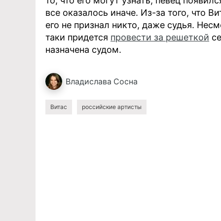
то, что его могут узнать, певец появи
все оказалось иначе. Из-за того, что В
его не признал никто, даже судья. Несм
таки придется
провести за решеткой
се
назначена судом.
Владислава
Сосна
Витас
российские артисты