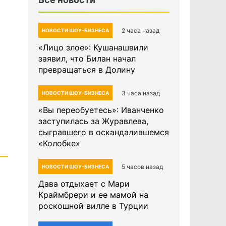
2 часа назад
НОВОСТИ ШОУ-БИЗНЕСА
«Лицо злое»: Кушанашвили
заявил, что Билан начал
превращаться в Долину
3 часа назад
НОВОСТИ ШОУ-БИЗНЕСА
«Вы переобуетесь»: Иванченко
заступилась за Журавлева,
сыгравшего в оскандалившемся
«Колобке»
5 часов назад
НОВОСТИ ШОУ-БИЗНЕСА
Дава отдыхает с Мари
Краймбрери и ее мамой на
роскошной вилле в Турции