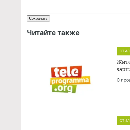
Читайте также
СТИЛ
Жите
зарп
С про
СТИЛ