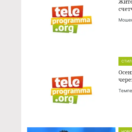
Жите
счет
Мошен
СТИЛ
Осен
чере
Темпе
НОВО