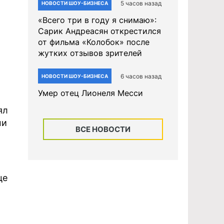
5 часов назад
НОВОСТИ ШОУ-БИЗНЕСА
«Всего три в году я снимаю»:
Сарик Андреасян открестился
от фильма «Колобок» после
жутких отзывов зрителей
6 часов назад
НОВОСТИ ШОУ-БИЗНЕСА
Умер отец Лионеля Месси
ял
ми
ВСЕ НОВОСТИ
це