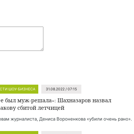
СТИ ШОУ-БИЗНЕСА
31.08.2022 / 07:15
ее был муж-решала»: Шахназаров назвал
акову сбитой летчицей
овам журналиста, Дениса Вороненкова «убили очень рано».