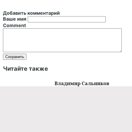
Добавить комментарий
Ваше имя
Comment
Читайте также
Владимир Сальников
высказался о возвращении
российских пловцов на
международные турниры:
«Все зависит от критериев
допуска»
ПЛАВАНИЕ
27.02.2024 / 00:30