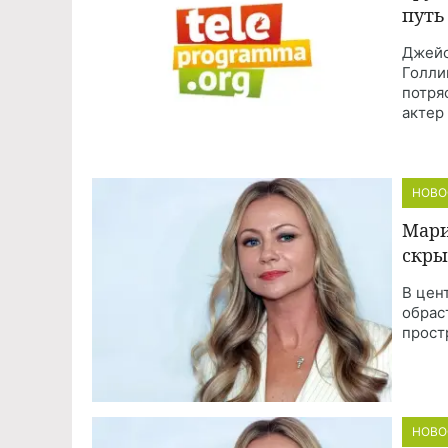
путь
Джейс
Голли
потря
актер
НОВО
Мари
скры
В цен
обрас
прост
НОВО