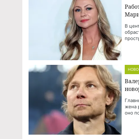
Рабо
Мари
В цен
обрас
прост
НОВО
Вале
ново
Главн
жена 
оно п