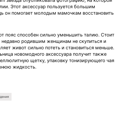
ram звезда опубликовала фотографию, на которой
лии. Этот аксессуар пользуется большим
дь он помогает молодым мамочкам восстановить
от пояс способен сильно уменьшить талию. Стоит
м недавно родившим женщинам не скупиться и
вляет живот сильно потеть и становиться меньше.
ьница новомодного аксессуара получит также
целлюлитную щетку, упаковку тонизирующего чая
шнюю жидкость.
удения