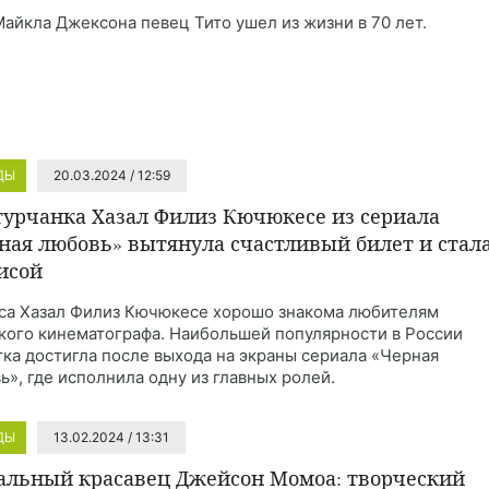
Майкла Джексона певец Тито ушел из жизни в 70 лет.
ДЫ
20.03.2024 / 12:59
турчанка Хазал Филиз Кючюкесе из сериала
ная любовь» вытянула счастливый билет и стал
исой
са Хазал Филиз Кючюкесе хорошо знакома любителям
кого кинематографа. Наибольшей популярности в России
тка достигла после выхода на экраны сериала «Черная
ь», где исполнила одну из главных ролей.
ДЫ
13.02.2024 / 13:31
альный красавец Джейсон Момоа: творческий