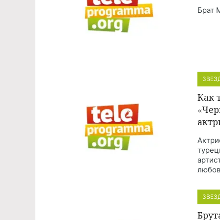
Брат 
ЗВЕЗ
Как 
«Чер
актр
Актри
турец
артис
любов
ЗВЕЗ
Брут