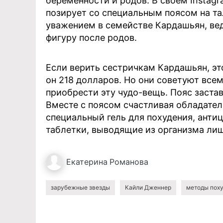
беременности и родов. В своем Instag
позирует со специальным поясом на та
уважением в семействе Кардашьян, ве
фигуру после родов.
Если верить сестричкам Кардашьян, эт
он 218 долларов. Но они советуют все
приобрести эту чудо-вещь. Пояс заста
Вместе с поясом счастливая обладател
специальный гель для похудения, анти
таблетки, выводящие из организма ли
Екатерина
Романова
зарубежные звезды
Кайли Дженнер
методы пох