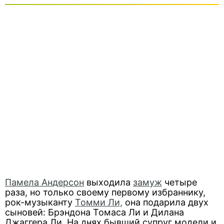
Памела Андерсон
выходила
замуж
четыре
раза, но только своему первому избраннику,
рок-музыканту
Томми Ли,
она подарила двух
сыновей: Брэндона Томаса Ли и Дилана
Джаггера Ли. На днях бывший супруг модели и