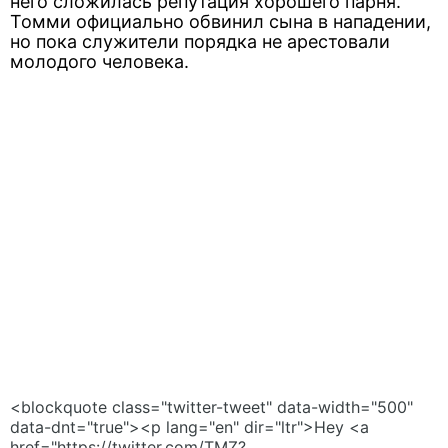
него сложилась репутация хорошего парня.
Томми официально обвинил сына в нападении,
но пока служители порядка не арестовали
молодого человека.
<blockquote class="twitter-tweet" data-width="500"
data-dnt="true"><p lang="en" dir="ltr">Hey <a
href="https://twitter.com/TMZ?