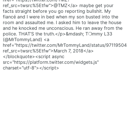
ref_src=twsrc%5Etfw">@TMZ</a> maybe get your
facts straight before you go reporting bullshit. My
fiancé and I were in bed when my son busted into the
room and assaulted me. I asked him to leave the house
and he knocked me unconscious. He ran away from the
police. THAT’S the truth.</p>&mdash; T❍mmy L33
(@MrTommyLand) <a
href="https://twitter.com/MrTommyLand/status/9711950
ref_src=twsrc%5Etfw">March 7, 2018</a>
</blockquote><script async
src="https://platform.twitter.com/widgets.js"
charset="utf-8"></script>