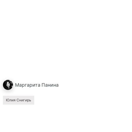
Маргарита
Панина
Юлия Снигирь