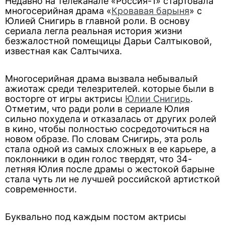
Недавно на телеканале «Россия-1» стартовала
многосерийная драма «
Кровавая барыня
» с
Юлией Снигирь в главной роли. В основу
сериала легла реальная история жизни
безжалостной помещицы Дарьи Салтыковой,
известная как Салтычиха.
Многосерийная драма вызвала небывалый
ажиотаж среди телезрителей. которые были в
восторге от игры актрисы
Юлии Снигирь
.
Отметим, что ради роли в сериале Юлия
сильно похудела и отказалась от других ролей
в кино, чтобы полностью сосредоточиться на
новом образе. По словам Снигирь, эта роль
стала одной из самых сложных в ее карьере, а
поклонники в один голос твердят, что 34-
летняя Юлия после драмы о жестокой барыне
стала чуть ли не лучшей российской артисткой
современности.
Буквально под каждым постом актрисы