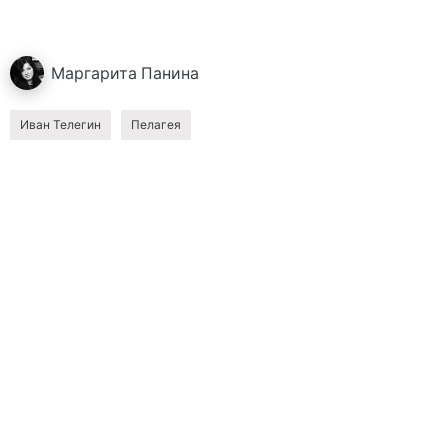
Маргарита
Панина
Иван Телегин
Пелагея