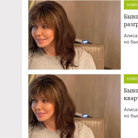
НОВО
Бывш
разг
Алиса
но бы
НОВО
Бывш
квар
Алиса
но бы