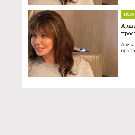
НОВО
Арша
прос
Алиса
прост
Команда проекта