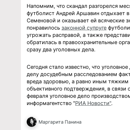
Напомним, что скандал разгорелся меся
футболист Андрей Аршавин отдыхает в
Семеновой и оказывает ей всяческие з
понравилось
законной супруге
футболис
угрожать расправой, а также представ
обратилась в правоохранительные орга
сразу два уголовных дела.
Сегодня стало известно, что уголовно
делу досудебным расследованием факт
вреда здоровью, а равно иным тяжким 
объективного подтверждения, в связи 
февраля уголовное дело производство
информагентство "
РИА Новости"
.
Маргарита
Панина