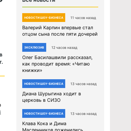
11 часов назад
НОВОСТИ ШОУ-БИЗНЕСА
Валерий Карпин впервые стал
отцом сына после пяти дочерей
12 часов назад
ЭКСКЛЮЗИВ
в
Олег Басилашвили рассказал,
.
как проводит время: «Читаю
книжки»
13 часов назад
НОВОСТИ ШОУ-БИЗНЕСА
Диана Шурыгина ходит в
церковь в СИЗО
о
8
13 часов назад
НОВОСТИ ШОУ-БИЗНЕСА
Клава Кока и Дима
Масленников поженились