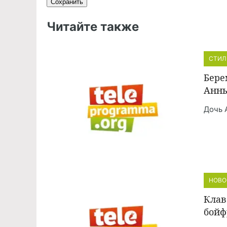
Читайте также
СТИЛ
Бере
Анны
Дочь 
НОВО
Клав
бойф