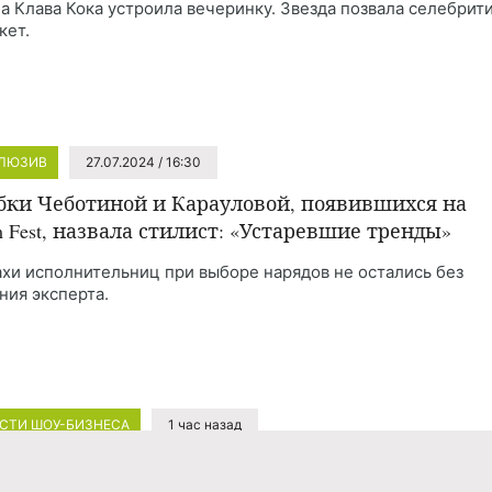
а Клава Кока устроила вечеринку. Звезда позвала селебрит
кет.
ЛЮЗИВ
27.07.2024 / 16:30
ки Чеботиной и Карауловой, появившихся на
m Fest, назвала стилист: «Устаревшие тренды»
хи исполнительниц при выборе нарядов не остались без
ния эксперта.
СТИ ШОУ-БИЗНЕСА
1 час назад
етняя модель и блогер Сидни Тоул умерла после