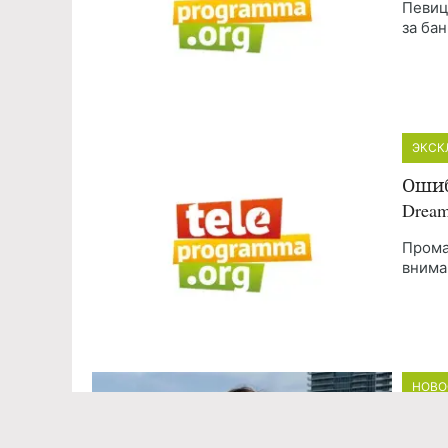
Певиц
за бан
ЭКСК
Ошиб
Drea
Прома
внима
НОВО
26-л