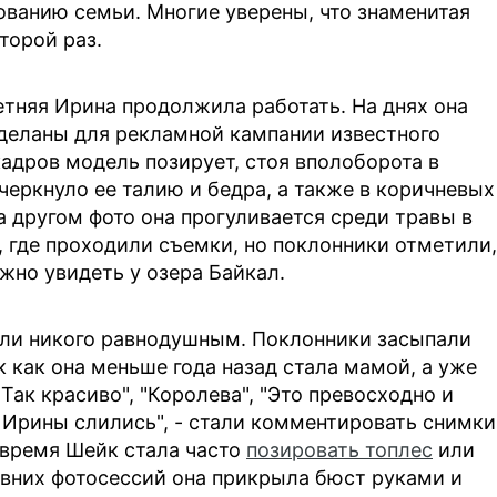
ванию семьи. Многие уверены, что знаменитая
торой раз.
тняя Ирина продолжила работать. На днях она
деланы для рекламной кампании известного
кадров модель позирует, стоя вполоборота в
еркнуло ее талию и бедра, а также в коричневых
а другом фото она прогуливается среди травы в
, где проходили съемки, но поклонники отметили,
ожно увидеть у озера Байкал.
ли никого равнодушным. Поклонники засыпали
 как она меньше года назад стала мамой, а уже
ак красиво", "Королева", "Это превосходно и
 Ирины слились", - стали комментировать снимки
 время Шейк стала часто
позировать топлес
или
давних фотосессий она прикрыла бюст руками и