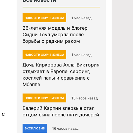
1 час назад
НОВОСТИ ШОУ-БИЗНЕСА
26-летняя модель и блогер
Сидни Тоул умерла после
борьбы с редким раком
1 час назад
НОВОСТИ ШОУ-БИЗНЕСА
Дочь Киркорова Алла-Виктория
отдыхает в Европе: серфинг,
косплей папы и сравнение с
Мбаппе
15 часов назад
НОВОСТИ ШОУ-БИЗНЕСА
Валерий Карпин впервые стал
 с
отцом сына после пяти дочерей
16 часов назад
ЭКСКЛЮЗИВ