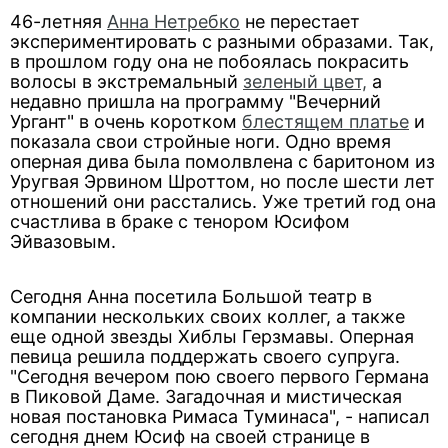
46-летняя
Анна Нетребко
не перестает
экспериментировать с разными образами. Так,
в прошлом году она не побоялась покрасить
волосы в экстремальный
зеленый цвет,
а
недавно пришла на программу "Вечерний
Ургант" в очень коротком
блестящем платье
и
показала свои стройные ноги. Одно время
оперная дива была помолвлена с баритоном из
Уругвая Эрвином Шроттом, но после шести лет
отношений они расстались. Уже третий год она
счастлива в браке с тенором Юсифом
Эйвазовым.
Сегодня Анна посетила Большой театр в
компании нескольких своих коллег, а также
еще одной звезды Хиблы Герзмавы. Оперная
певица решила поддержать своего супруга.
"Сегодня вечером пою своего первого Германа
в Пиковой Даме. Загадочная и мистическая
новая постановка Римаса Туминаса", - написал
сегодня днем Юсиф на своей странице в