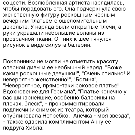
соцсети. Возлюбленная артиста нарядилась,
чтобы порадовать его. Она подчеркнула свою
женственную фигуру роскошным черным
вечерним платьем с ошеломительным
декольте. У наряда были открытые плечи, а
руки украшали небольшие воланы из
прозрачной ткани. От них к шее тянулся
рисунок в виде силуэта балерин.
Поклонники не могли не отметить красоту
оперной дивы и ее необычный наряд. "Боже
какие роскошные девушки!", "Очень стильно! И
невероятно женственно!", "Богиня",
"Невероятное, прямо-таки роковое платье!
Вдохновение для Германа", "Платье конечно у
вас шикарнейшие, особенно балерины на
плечах, блеск", - прокомментировали
подписчики снимок из театра, который
опубликовала Нетребко. "Анечка - моя звезда",
- также одарила комплиментом Анну ее
подруга Хибла.