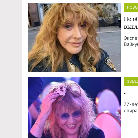
НОВО
Не о
выгл
Экспе
Вайку
ЗВЕЗ
-
77-ле
опира