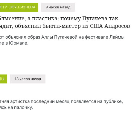
СТИ ШОУ-БИЗНЕСА
9 часов назад
блысение, а пластика: почему Пугачева так
ядит, объяснил бьюти-мастер из США Андросов
рт объяснил образ Аллы Пугачевой на фестивале Лаймы
ле в Юрмале.
ДЫ
18 часов назад
тняя артистка последний месяц появляется на публике,
ясь на палочку.