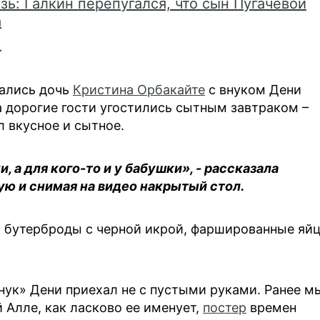
ь: Галкин перепугался, что сын Пугачевой
а
.
дались дочь
Кристина Орбакайте
с внуком Дени
а дорогие гости угостились сытным завтраком –
л вкусное и сытное.
, а для кого-то и у бабушки», - рассказала
ую и снимая на видео накрытый стол.
 бутерброды с черной икрой, фаршированные яйц
внук» Дени приехал не с пустыми руками. Ранее м
 Алле, как ласково ее именует,
постер
времен