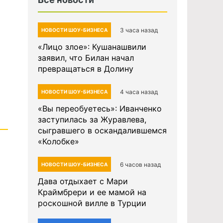
3 часа назад
НОВОСТИ ШОУ-БИЗНЕСА
«Лицо злое»: Кушанашвили
заявил, что Билан начал
превращаться в Долину
4 часа назад
НОВОСТИ ШОУ-БИЗНЕСА
«Вы переобуетесь»: Иванченко
заступилась за Журавлева,
сыгравшего в оскандалившемся
«Колобке»
6 часов назад
НОВОСТИ ШОУ-БИЗНЕСА
Дава отдыхает с Мари
Краймбрери и ее мамой на
роскошной вилле в Турции