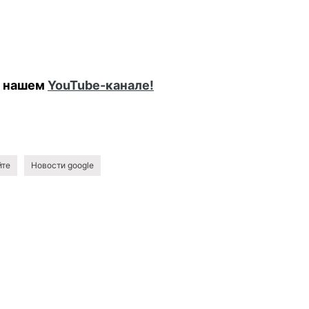
а нашем
YouTube-канале!
йте
Новости google