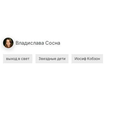
Владислава
Сосна
выход в свет
Звездные дети
Иосиф Кобзон