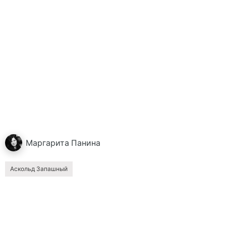
Маргарита
Панина
Аскольд Запашный