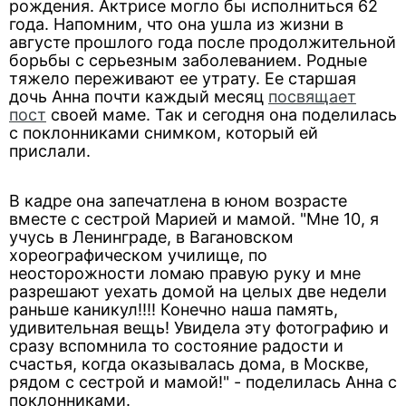
рождения. Актрисе могло бы исполниться 62
года. Напомним, что она ушла из жизни в
августе прошлого года после продолжительной
борьбы с серьезным заболеванием. Родные
тяжело переживают ее утрату. Ее старшая
дочь Анна почти каждый месяц
посвящает
пост
своей маме. Так и сегодня она поделилась
с поклонниками снимком, который ей
прислали.
В кадре она запечатлена в юном возрасте
вместе с сестрой Марией и мамой. "Мне 10, я
учусь в Ленинграде, в Вагановском
хореографическом училище, по
неосторожности ломаю правую руку и мне
разрешают уехать домой на целых две недели
раньше каникул!!!! Конечно наша память,
удивительная вещь! Увидела эту фотографию и
сразу вспомнила то состояние радости и
счастья, когда оказывалась дома, в Москве,
рядом с сестрой и мамой!" - поделилась Анна с
поклонниками.