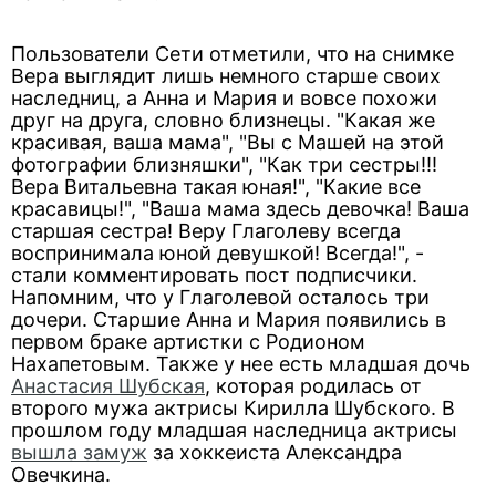
Пользователи Сети отметили, что на снимке
Вера выглядит лишь немного старше своих
наследниц, а Анна и Мария и вовсе похожи
друг на друга, словно близнецы. "Какая же
красивая, ваша мама", "Вы с Машей на этой
фотографии близняшки", "Как три сестры!!!
Вера Витальевна такая юная!", "Какие все
красавицы!", "Ваша мама здесь девочка! Ваша
старшая сестра! Веру Глаголеву всегда
воспринимала юной девушкой! Всегда!", -
стали комментировать пост подписчики.
Напомним, что у Глаголевой осталось три
дочери. Старшие Анна и Мария появились в
первом браке артистки с Родионом
Нахапетовым. Также у нее есть младшая дочь
Анастасия Шубская
, которая родилась от
второго мужа актрисы Кирилла Шубского. В
прошлом году младшая наследница актрисы
вышла замуж
за хоккеиста Александра
Овечкина.