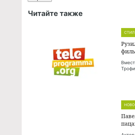
Читайте также
СТИЛ
Рузи
филь
Вмест
Трофи
НОВО
Паве
паца
Актер