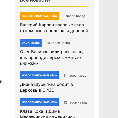
9 часов назад
НОВОСТИ ШОУ-БИЗНЕСА
Валерий Карпин впервые стал
отцом сына после пяти дочерей
10 часов назад
ЭКСКЛЮЗИВ
Олег Басилашвили рассказал,
как проводит время: «Читаю
книжки»
11 часов назад
НОВОСТИ ШОУ-БИЗНЕСА
 и
Диана Шурыгина ходит в
церковь в СИЗО
12 часов назад
НОВОСТИ ШОУ-БИЗНЕСА
Клава Кока и Дима
Масленников поженились