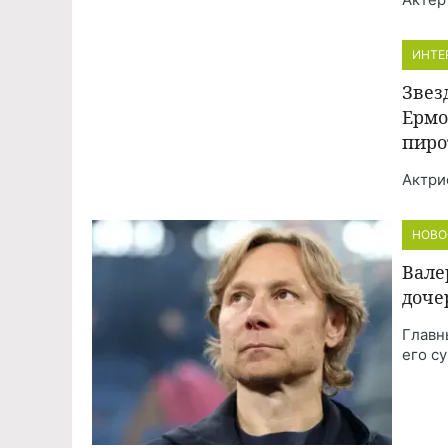
ИНТЕ
Звез
Ермо
пиро
Актри
НОВО
Вале
доче
Главн
его с