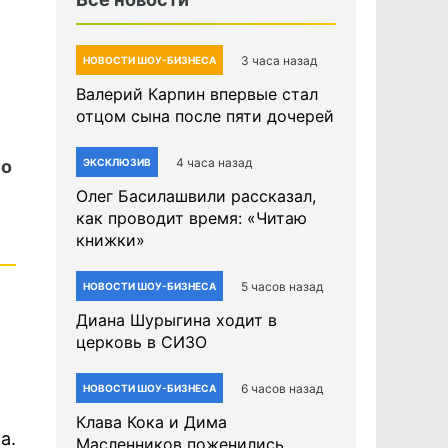
3 часа назад
НОВОСТИ ШОУ-БИЗНЕСА
Валерий Карпин впервые стал
отцом сына после пяти дочерей
4 часа назад
но
ЭКСКЛЮЗИВ
Олег Басилашвили рассказал,
как проводит время: «Читаю
книжки»
5 часов назад
НОВОСТИ ШОУ-БИЗНЕСА
Диана Шурыгина ходит в
церковь в СИЗО
6 часов назад
НОВОСТИ ШОУ-БИЗНЕСА
Клава Кока и Дима
а.
Масленников поженились