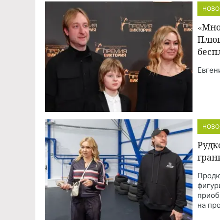
НОВО
«Мно
Плющ
бесп
Евген
НОВО
Рудк
гран
Продю
фигур
приоб
на пр