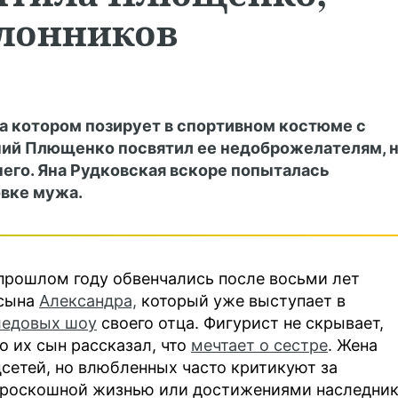
лонников
а котором позирует в спортивном костюме с
гений Плющенко посвятил ее недоброжелателям, 
его. Яна Рудковская вскоре попыталась
овке мужа.
прошлом году обвенчались после восьми лет
 сына
Александра,
который уже выступает в
ледовых шоу
своего отца. Фигурист не скрывает,
о их сын рассказал, что
мечтает о сестре
. Жена
сетей, но влюбленных часто критикуют за
я роскошной жизнью или достижениями наследник