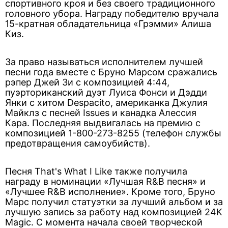
спортивного кроя и без своего традиционного
головного убора. Награду победителю вручала
15-кратная обладательница «Грэмми» Алиша
Киз.
За право называться исполнителем лучшей
песни года вместе с Бруно Марсом сражались
рэпер Джей Зи с композицией 4:44,
пуэрториканский дуэт Луиса Фонси и Дэдди
Янки с хитом Despacito, американка Джулия
Майклз с песней Issues и канадка Алессия
Кара. Последняя выдвигалась на премию с
композицией 1-800-273-8255 (телефон службы
предотвращения самоубийств).
Песня That's What I Like также получила
награду в номинации «Лучшая R&B песня» и
«Лучшее R&B исполнение». Кроме того, Бруно
Марс получил статуэтки за лучший альбом и за
лучшую запись за работу над композицией 24K
Magic. С момента начала своей творческой