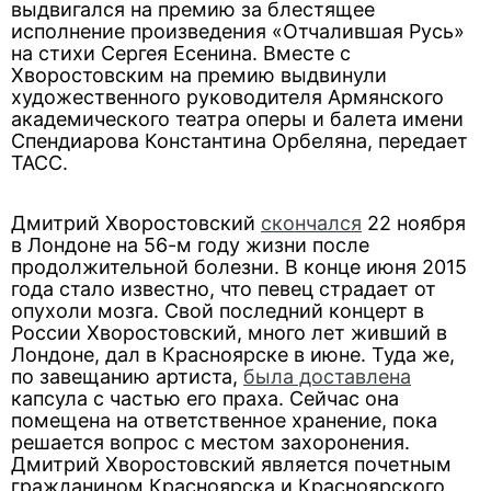
выдвигался на премию за блестящее
исполнение произведения «Отчалившая Русь»
на стихи Сергея Есенина. Вместе с
Хворостовским на премию выдвинули
художественного руководителя Армянского
академического театра оперы и балета имени
Спендиарова Константина Орбеляна, передает
ТАСС.
Дмитрий Хворостовский
скончался
22 ноября
в Лондоне на 56-м году жизни после
продолжительной болезни. В конце июня 2015
года стало известно, что певец страдает от
опухоли мозга. Свой последний концерт в
России Хворостовский, много лет живший в
Лондоне, дал в Красноярске в июне. Туда же,
по завещанию артиста,
была доставлена
капсула с частью его праха. Сейчас она
помещена на ответственное хранение, пока
решается вопрос с местом захоронения.
Дмитрий Хворостовский является почетным
гражданином Красноярска и Красноярского