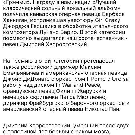
«Грэмми». Награду в номинации «Лучший
классический сольный вокальный альбом»
получила канадская оперная певица Барбара
Ханниган, исполнившая увертюру Girl Crazy
Джорджа Гершвина в обработке итальянского
композитора Лучано Берио. В этой категории
посмертно выдвигался наш соотечественник -
певец Дмитрий Хворостовский.
На премию в этой категории претендовал
также российский дирижер Максим
Емельянычев и американская оперная певица
Джойс ДиДонато с оркестром Il Pomo d'Oro за
работу над диском In War and Peace,
французский певец Филипп Жаруски и
немецкая скрипачка Петра Мюллеянс,
дирижер Фрайбургского барочного оркестра и
американский оперный певец Николас Пан.
Дмитрий Хворостовский, умерший после двух
с половиной лет борьбы с раком мозга,