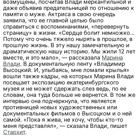
возмущены, посчитав Влади меркантильной и
даже объявив предательницей по отношению к
памяти о муже. Актриса в свою очередь
заявила, что ее главной целью было
справиться с воспоминаниями, «перевернуть
страницу» в жизни. «Сердце болит немножко…
Потому что очень тяжело нырять в прошлое, в
прошлую жизнь. В эту нашу замечательную и
драматическую нашу историю. Мы жили 12 лет
вместе, и это мало», — рассказала
Марина
Влади
. В документальную ленту «Владимир
Высоцкий. И, улыбаясь, мне ломали крылья»
вошли также кадры, на которых Марина Влади
посещает экспозицию екатеринбургского
музея и не может сдержать слез ведь, по ее
словам, она туда больше не вернется. В том же
интервью она подчеркнула, что является
противницей новых художественных или
документальных фильмов о Высоцком и о ней
самой. «Пока я жива, не хочу, чтобы кто-то
меня представлял», — сказала Влади, пишет
Стархит
.