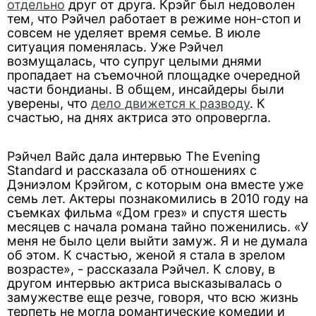
отдельно
друг от друга. Крэйг был недоволен
тем, что Рэйчел работает в режиме нон-стоп и
совсем не уделяет время семье. В июле
ситуация поменялась. Уже Рэйчел
возмущалась, что супруг целыми днями
пропадает на съемочной площадке очередной
части бондианы. В общем, инсайдеры были
уверены, что
дело движется к разводу
. К
счастью, на днях актриса это опровергла.
Рэйчел Вайс дала интервью The Evening
Standard и рассказала об отношениях с
Дэниэлом Крэйгом, с которым она вместе уже
семь лет. Актеры познакомились в 2010 году на
съемках фильма «Дом грез» и спустя шесть
месяцев с начала романа тайно поженились. «У
меня не было цели выйти замуж. Я и не думала
об этом. К счастью, женой я стала в зрелом
возрасте», - рассказала Рэйчел. К слову, в
другом интервью актриса высказывалась о
замужестве еще резче, говоря, что всю жизнь
терпеть не могла романтические комедии и