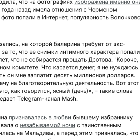
рдила, что на фотографиях
изображена именно он
 года назад имела отношения с Черменом
 фото попали в Интернет, популярность Волочков
апись, на которой балерина требует от экс-
за то, что ее снимки интимного характера попали
яет, что не собирается прощать Дзотова. "Короче,
ном комитете. Что касается денег, я не нуждаюсь.
сть он мне заплатит десять миллионов долларов.
рачу на благотворительную деятельность. Вот этот
то, как говорится, ясный (день)», – такие слова
едает Telegram-канал Mash.
ина
признавалась в любви
бывшему избраннику
ывала о
незабываемой ночи
с таинственным
илась на Мальдивы, а перед этим призналась, что