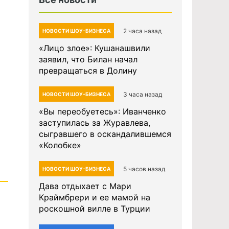
2 часа назад
НОВОСТИ ШОУ-БИЗНЕСА
«Лицо злое»: Кушанашвили
заявил, что Билан начал
превращаться в Долину
3 часа назад
НОВОСТИ ШОУ-БИЗНЕСА
«Вы переобуетесь»: Иванченко
заступилась за Журавлева,
сыгравшего в оскандалившемся
«Колобке»
5 часов назад
НОВОСТИ ШОУ-БИЗНЕСА
Дава отдыхает с Мари
Краймбрери и ее мамой на
роскошной вилле в Турции