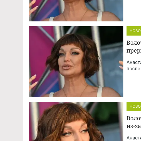
НОВО
Воло
прер
Анаст
после
НОВО
Воло
из-з
Анаст