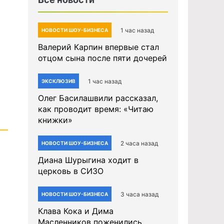
1 час назад
НОВОСТИ ШОУ-БИЗНЕСА
Валерий Карпин впервые стал
отцом сына после пяти дочерей
1 час назад
ЭКСКЛЮЗИВ
Олег Басилашвили рассказал,
как проводит время: «Читаю
книжки»
2 часа назад
НОВОСТИ ШОУ-БИЗНЕСА
Диана Шурыгина ходит в
церковь в СИЗО
3 часа назад
НОВОСТИ ШОУ-БИЗНЕСА
Клава Кока и Дима
Масленников поженились