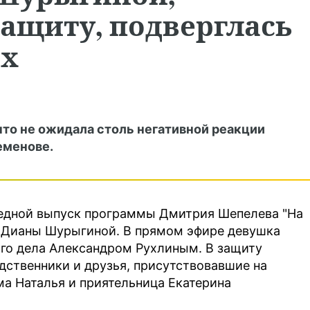
защиту, подверглась
ях
что не ожидала столь негативной реакции
еменове.
редной выпуск программы Дмитрия Шепелева "На
я Дианы Шурыгиной. В прямом эфире девушка
го дела Александром Рухлиным. В защиту
дственники и друзья, присутствовавшие на
а Наталья и приятельница Екатерина