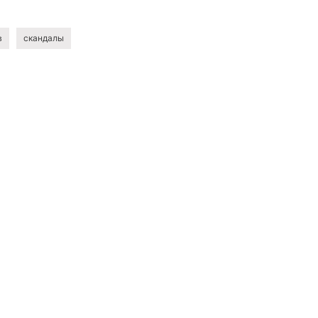
в
скандалы