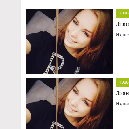
НОВО
Диан
И еще
НОВО
Диан
И еще