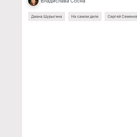
Владислава
Сосна
Диана Шурыгина
На самом деле
Сергей Семено