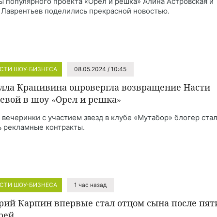
ы популярного проекта «Орел и решка» Алина Астровская и
 Лаврентьев поделились прекрасной новостью.
СТИ ШОУ-БИЗНЕСА
08.05.2024 / 10:45
лла Крапивина опровергла возвращение Насти
евой в шоу «Орел и решка»
 вечеринки с участием звезд в клубе «Мутабор» блогер ста
ь рекламные контракты.
СТИ ШОУ-БИЗНЕСА
1 час назад
рий Карпин впервые стал отцом сына после пят
рей