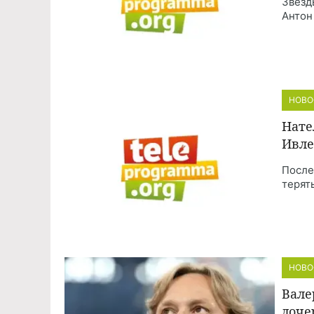
Звезд
Антон
НОВО
Нате
Ивле
После
терят
НОВО
Вале
доче