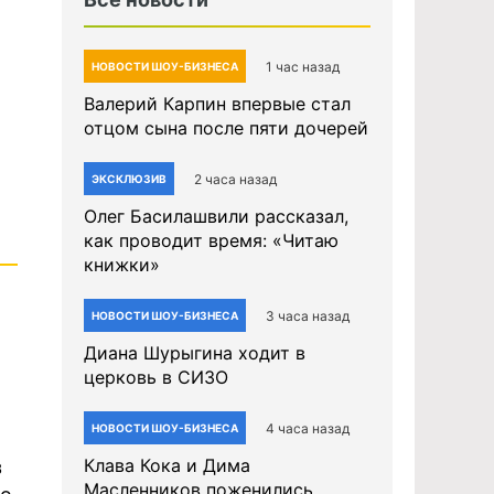
1 час назад
НОВОСТИ ШОУ-БИЗНЕСА
Валерий Карпин впервые стал
отцом сына после пяти дочерей
2 часа назад
ЭКСКЛЮЗИВ
Олег Басилашвили рассказал,
как проводит время: «Читаю
книжки»
3 часа назад
НОВОСТИ ШОУ-БИЗНЕСА
Диана Шурыгина ходит в
церковь в СИЗО
4 часа назад
НОВОСТИ ШОУ-БИЗНЕСА
Клава Кока и Дима
з
Масленников поженились