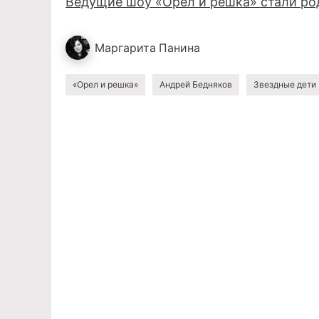
Ведущие шоу «Орел и решка» стали р
Маргарита
Панина
«Орел и решка»
Андрей Бедняков
Звездные дети