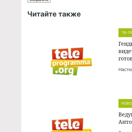
Читайте также
ТВ-П
Генд
виде
гото
Настю
НОВО
Веду
Анто