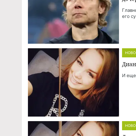
Главн
его с
НОВО
Диан
И еще
НОВО