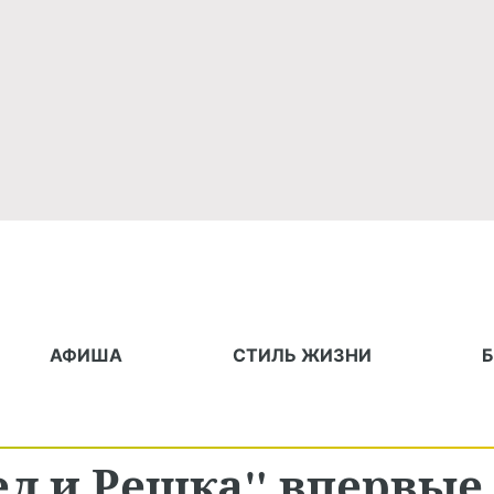
АФИША
СТИЛЬ ЖИЗНИ
ел и Решка" впервые