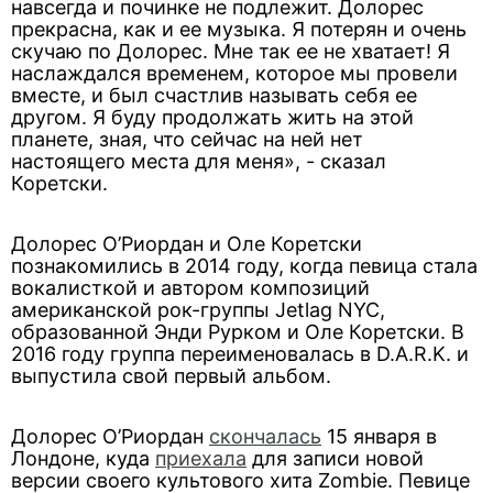
навсегда и починке не подлежит. Долорес
прекрасна, как и ее музыка. Я потерян и очень
скучаю по Долорес. Мне так ее не хватает! Я
наслаждался временем, которое мы провели
вместе, и был счастлив называть себя ее
другом. Я буду продолжать жить на этой
планете, зная, что сейчас на ней нет
настоящего места для меня», - сказал
Коретски.
Долорес О’Риордан и Оле Коретски
познакомились в 2014 году, когда певица стала
вокалисткой и автором композиций
американской рок-группы Jetlag NYC,
образованной Энди Рурком и Оле Коретски. В
2016 году группа переименовалась в D.A.R.K. и
выпустила свой первый альбом.
Долорес О’Риордан
скончалась
15 января в
Лондоне, куда
приехала
для записи новой
версии своего культового хита Zombie. Певице