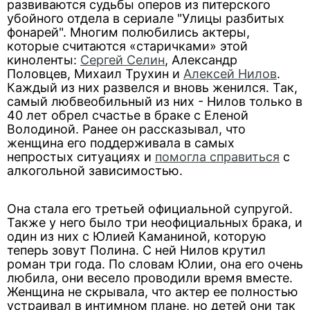
развиваются судьбы оперов из питерского
убойного отдела в сериале "Улицы разбитых
фонарей". Многим полюбились актеры,
которые считаются «старичками» этой
киноленты:
Сергей Селин
, Александр
Половцев, Михаил Трухин и
Алексей Нилов
.
Каждый из них развелся и вновь женился. Так,
самый любвеобильный из них - Нилов только в
40 лет обрел счастье в браке с Еленой
Володиной. Ранее он рассказывал, что
женщина его поддерживала в самых
непростых ситуациях и
помогла справиться
с
алкогольной зависимостью.
Она стала его третьей официальной супругой.
Также у него было три неофициальных брака, и
один из них с Юлией Каманиной, которую
теперь зовут Полина. С ней Нилов крутил
роман три года. По словам Юлии, она его очень
любила, они весело проводили время вместе.
Женщина не скрывала, что актер ее полностью
устраивал в интимном плане, но детей они так