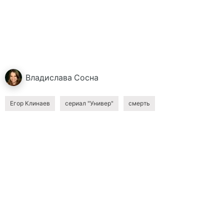
Владислава
Сосна
Егор Клинаев
сериал "Универ"
смерть