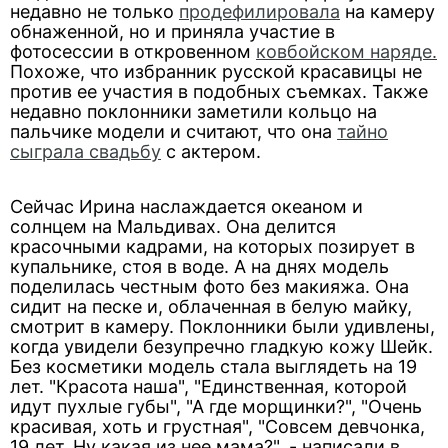
недавно не только
продефилировала
на камеру
обнаженной, но и приняла участие в
фотосессии в откровенном
ковбойском наряде.
Похоже, что избранник русской красавицы не
против ее участия в подобных съемках. Также
недавно поклонники заметили кольцо на
пальчике модели и считают, что она
тайно
сыграла свадьбу
с актером.
Сейчас Ирина наслаждается океаном и
солнцем на Мальдивах. Она делится
красочными кадрами, на которых позирует в
купальнике, стоя в воде. А на днях модель
поделилась честным фото без макияжа. Она
сидит на песке и, облаченная в белую майку,
смотрит в камеру. Поклонники были удивлены,
когда увидели безупречно гладкую кожу Шейк.
Без косметики модель стала выглядеть на 19
лет. "Красота наша", "Единственная, которой
идут пухлые губы", "А где морщинки?", "Очень
красивая, хоть и грустная", "Совсем девчонка,
19 лет. Ну какая из нее мама?", - написали в