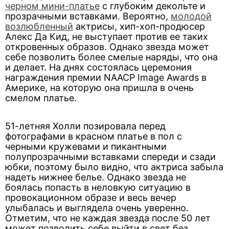
черном мини-платье
с глубоким декольте и
прозрачными вставками. Вероятно,
молодой
возлюбленный
актрисы, хип-хоп-продюсер
Алекс Да Кид, не выступает против ее таких
откровенных образов. Однако звезда может
себе позволить более смелые наряды, что она
и делает. На днях состоялась церемония
награждения премии NAACP Image Awards в
Америке, на которую она пришла в очень
смелом платье.
51-летняя Холли позировала перед
фотографами в красном платье в пол с
черными кружевами и пикантными
полупрозрачными вставками спереди и сзади
юбки, поэтому было видно, что актриса забыла
надеть нижнее белье. Однако звезда не
боялась попасть в неловкую ситуацию в
провокационном образе и весь вечер
улыбалась и выглядела очень уверенно.
Отметим, что не каждая звезда после 50 лет
может позволить себе выйти в свет без