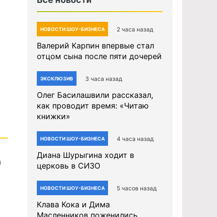
2 часа назад
НОВОСТИ ШОУ-БИЗНЕСА
Валерий Карпин впервые стал
отцом сына после пяти дочерей
3 часа назад
ЭКСКЛЮЗИВ
Олег Басилашвили рассказал,
как проводит время: «Читаю
книжки»
4 часа назад
НОВОСТИ ШОУ-БИЗНЕСА
Диана Шурыгина ходит в
а
церковь в СИЗО
5 часов назад
НОВОСТИ ШОУ-БИЗНЕСА
Клава Кока и Дима
Масленников поженились