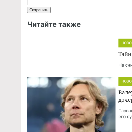
Читайте также
НОВО
Тайн
На сн
НОВО
Вале
доче
Главн
его с