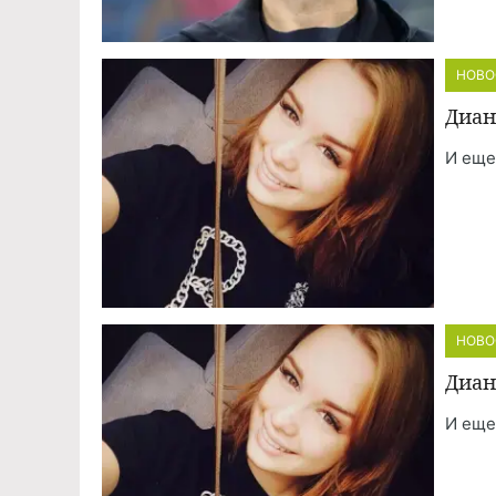
НОВО
Диан
И еще
НОВО
Диан
И еще