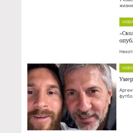
жизни
НОВО
«Ско
опуб
Некот
НОВО
Умер
Арген
футбо