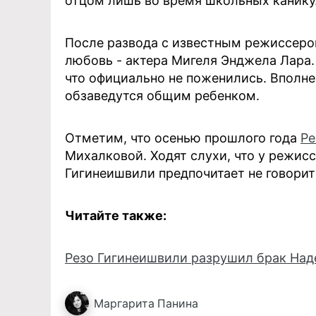
отцом лишь во время школьных канику
После развода с известным режиссеро
любовь - актера Мигеля Энджела Лара. 
что официально не поженились. Вполн
обзаведутся общим ребенком.
Отметим, что осенью прошлого года
Ре
Михалковой. Ходят слухи, что у режис
Гигинеишвили предпочитает не говорит
Читайте также:
Резо Гигинеишвили разрушил брак На
Маргарита
Панина