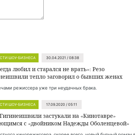
СТИ ШОУ-БИЗНЕСА
30.04.2021 / 08:38
сегда любил и старался не врать»: Резо
неишвили тепло заговорил о бывших женах
ечами режиссера уже три неудачных брака.
СТИ ШОУ-БИЗНЕСА
17.09.2020 / 05:11
 Гигинеишвили застукали на «Кинотавре»
ющимся с «двойником Надежды Оболенцевой»
естного кинорежиссера, скорее всего, новый бурный роман 