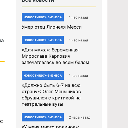
1 час назад
НОВОСТИ ШОУ-БИЗНЕСА
Умер отец Лионеля Месси
ла
1 час назад
НОВОСТИ ШОУ-БИЗНЕСА
«Для мужа»: беременная
Мирослава Карпович
запечатлелась во всем белом
1 час назад
НОВОСТИ ШОУ-БИЗНЕСА
«Должно быть 6-7 на всю
страну»: Олег Меньшиков
обрушился с критикой на
театральные вузы
2 часа назад
НОВОСТИ ШОУ-БИЗНЕСА
 с
«У меня много родинок»: