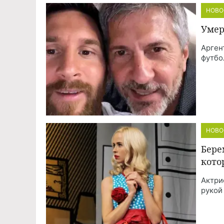
НОВО
Умер
Арген
футбо
НОВО
Бере
кото
Актри
рукой