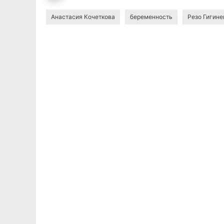
Анастасия Кочеткова
беременность
Резо Гигин