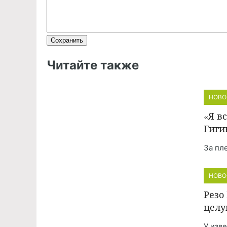
Читайте также
НОВО
«Я в
Гиги
За пл
НОВО
Резо
целу
У изв