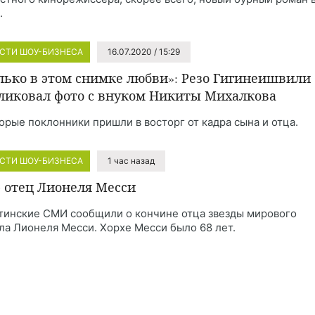
.
СТИ ШОУ-БИЗНЕСА
16.07.2020 / 15:29
лько в этом снимке любви»: Резо Гигинеишвили
ликовал фото с внуком Никиты Михалкова
орые поклонники пришли в восторг от кадра сына и отца.
СТИ ШОУ-БИЗНЕСА
1 час назад
 отец Лионеля Месси
тинские СМИ сообщили о кончине отца звезды мирового
ла Лионеля Месси. Хорхе Месси было 68 лет.