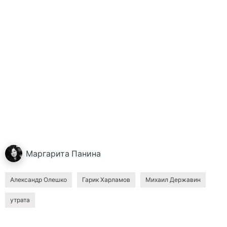
Маргарита
Панина
Александр Олешко
Гарик Харламов
Михаил Державин
утрата