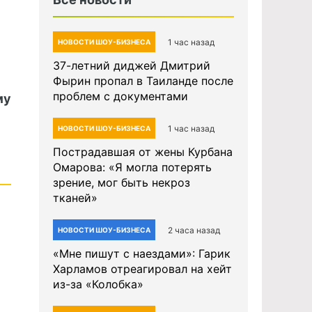
1 час назад
НОВОСТИ ШОУ-БИЗНЕСА
37-летний диджей Дмитрий
Фырин пропал в Таиланде после
проблем с документами
му
1 час назад
НОВОСТИ ШОУ-БИЗНЕСА
Пострадавшая от жены Курбана
Омарова: «Я могла потерять
зрение, мог быть некроз
тканей»
2 часа назад
НОВОСТИ ШОУ-БИЗНЕСА
«Мне пишут с наездами»: Гарик
Харламов отреагировал на хейт
из-за «Колобка»