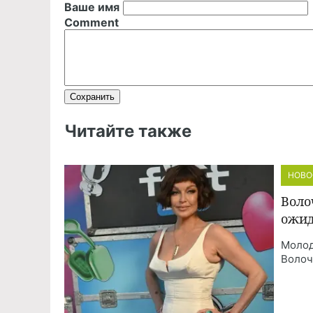
Ваше имя
Comment
Читайте также
НОВО
Воло
ожид
Молод
Волоч