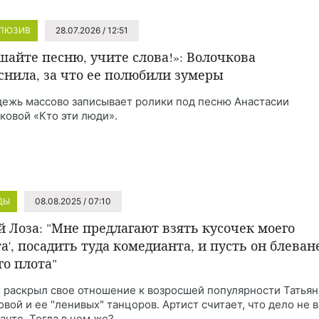
ЛЮЗИВ
28.07.2026 / 12:51
шайте песню, учите слова!»: Волочкова
снила, за что ее полюбили зумеры
ежь массово записывает ролики под песню Анастасии
ковой «Кто эти люди».
ДЫ
08.08.2025 / 07:10
 Лоза: "Мне предлагают взять кусочек моего
та', посадить туда комедианта, и пусть он блеван
го плота"
 раскрыл свое отношение к возросшей популярности Татья
овой и ее "ленивых" танцоров. Артист считает, что дело не в
анте. Тогда в чем же?