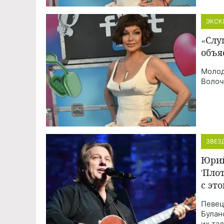
ЭКСК
«Слу
объя
Молод
Волоч
ЗВЕЗ
Юрий
'Пло
с это
Певец
Булан
их тал