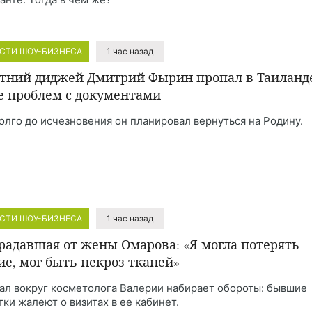
СТИ ШОУ-БИЗНЕСА
1 час назад
етний диджей Дмитрий Фырин пропал в Таиланд
е проблем с документами
олго до исчезновения он планировал вернуться на Родину.
СТИ ШОУ-БИЗНЕСА
1 час назад
радавшая от жены Омарова: «Я могла потерять
ие, мог быть некроз тканей»
ал вокруг косметолога Валерии набирает обороты: бывшие
тки жалеют о визитах в ее кабинет.