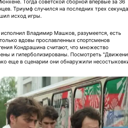
Мюнхене. Тогда советской сборной впервые за 36
нцев. Триумф случился на последних трех секунд
шил исход игры.
ей исполнил Владимир Машков, разумеется, есть
только вдовы прославленных спортсменов
гения Кондрашина считают, что множество
жены и гиперболизированы. Посмотреть "Движени
ако еще в сценарии они обнаружили несостыковк