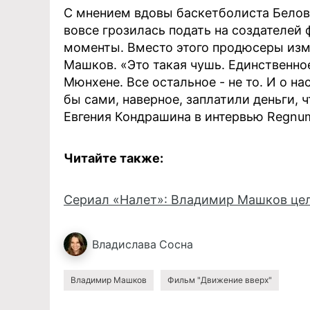
С мнением вдовы баскетболиста Белова
вовсе грозилась подать на создателей
моменты. Вместо этого продюсеры изме
Машков. «Это такая чушь. Единственное
Мюнхене. Все остальное - не то. И о на
бы сами, наверное, заплатили деньги, ч
Евгения Кондрашина в интервью Regnu
Читайте также:
Сериал «Налет»: Владимир Машков цел
Владислава
Сосна
Владимир Машков
Фильм "Движение вверх"