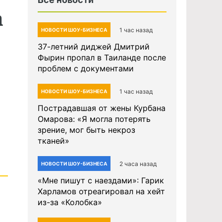
а
1 час назад
НОВОСТИ ШОУ-БИЗНЕСА
37-летний диджей Дмитрий
Фырин пропал в Таиланде после
проблем с документами
1 час назад
НОВОСТИ ШОУ-БИЗНЕСА
Пострадавшая от жены Курбана
Омарова: «Я могла потерять
зрение, мог быть некроз
тканей»
2 часа назад
НОВОСТИ ШОУ-БИЗНЕСА
«Мне пишут с наездами»: Гарик
Харламов отреагировал на хейт
из-за «Колобка»