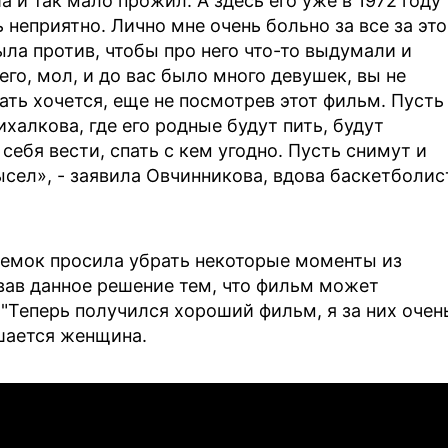
а и так мало прожил. А здесь его уже в 1972 году
неприятно. Лично мне очень больно за все за это
ла против, чтобы про него что-то выдумали и
его, мол, и до вас было много девушек, вы не
кать хочется, еще не посмотрев этот фильм. Пусть
халкова, где его родные будут пить, будут
себя вести, спать с кем угодно. Пусть снимут и
ысел», - заявила Овчинникова, вдова баскетболис
ъемок просила убрать некоторые моменты из
овав данное решение тем, что фильм может
 "Теперь получился хороший фильм, я за них очен
ушается женщина.