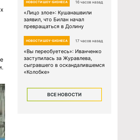
16 часов назад
НОВОСТИ ШОУ-БИЗНЕСА
ах
«Лицо злое»: Кушанашвили
заявил, что Билан начал
превращаться в Долину
17 часов назад
НОВОСТИ ШОУ-БИЗНЕСА
«Вы переобуетесь»: Иванченко
заступилась за Журавлева,
е
сыгравшего в оскандалившемся
и.
«Колобке»
ВСЕ НОВОСТИ