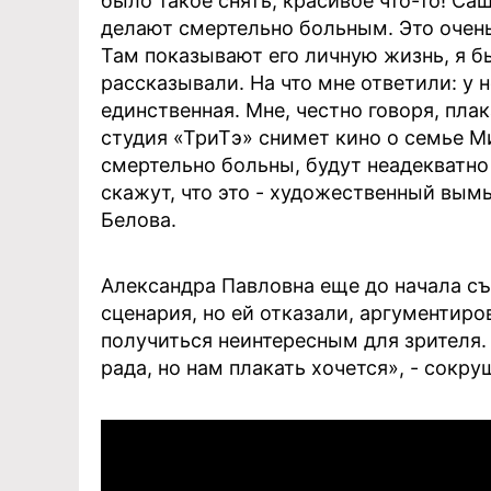
было такое снять, красивое что-то! Саш
делают смертельно больным. Это очень 
Там показывают его личную жизнь, я бы
рассказывали. На что мне ответили: у н
единственная. Мне, честно говоря, пла
студия «ТриТэ» снимет кино о семье Ми
смертельно больны, будут неадекватно 
скажут, что это - художественный вым
Белова.
Александра Павловна еще до начала с
сценария, но ей отказали, аргументир
получиться неинтересным для зрителя.
рада, но нам плакать хочется», - сокр