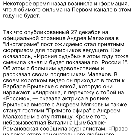
Некоторое время назад возникла информация,
что любимого фильма на Первом канале в этом
году не будет.
Так что опубликованный 27 декабря на
официальной странице Андрея Малахова в
"Инстаграме" пост ожидаемо стал приятным
сюрпризом для подписчиков ведущего. Как
оказалось, «Ирония судьбы» в этом году тоже
сменила канал и будет показана по "России 1".
Об этом с большим удовольствием и
рассказал своим подписчикам Малахов. В
своем коротком видео он приходит в гости к
Барбаре Брыльске с елкой, которую они
наряжают. «Андрюша, я перехожу с тобой на
«Россию», — сказала актриса в ролике.
Брыльска вместе с Андреем Мягковым также
станут гостями "Прямого эфира" с Андреем
Малаховым в эту пятницу. Кроме того,
небезызвестная Виталина Цымбалюк-
Романовская сообщила журналистам: «Право
на показ этого замечательного любимого