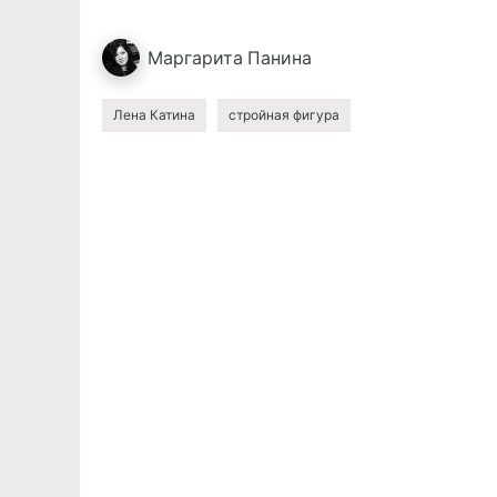
Маргарита
Панина
Лена Катина
стройная фигура