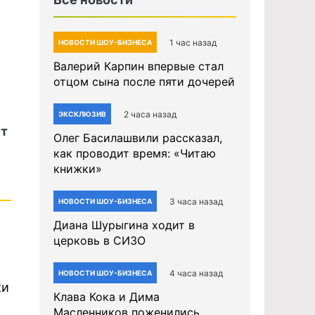
1 час назад
НОВОСТИ ШОУ-БИЗНЕСА
Валерий Карпин впервые стал
отцом сына после пяти дочерей
2 часа назад
ЭКСКЛЮЗИВ
ет
Олег Басилашвили рассказал,
как проводит время: «Читаю
книжки»
3 часа назад
НОВОСТИ ШОУ-БИЗНЕСА
Диана Шурыгина ходит в
церковь в СИЗО
4 часа назад
НОВОСТИ ШОУ-БИЗНЕСА
ки
Клава Кока и Дима
Масленников поженились