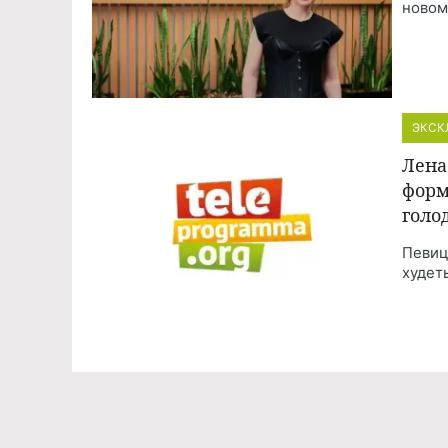
новом
ЭКСК
Лена
форм
голо
Певиц
худеть