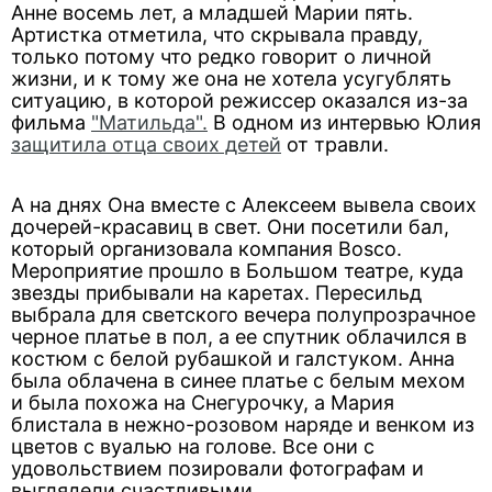
Анне восемь лет, а младшей Марии пять.
Артистка отметила, что скрывала правду,
только потому что редко говорит о личной
жизни, и к тому же она не хотела усугублять
ситуацию, в которой режиссер оказался из-за
фильма
"Матильда".
В одном из интервью Юлия
защитила отца своих детей
от травли.
А на днях Она вместе с Алексеем вывела своих
дочерей-красавиц в свет. Они посетили бал,
который организовала компания Bosco.
Мероприятие прошло в Большом театре, куда
звезды прибывали на каретах. Пересильд
выбрала для светского вечера полупрозрачное
черное платье в пол, а ее спутник облачился в
костюм с белой рубашкой и галстуком. Анна
была облачена в синее платье с белым мехом
и была похожа на Снегурочку, а Мария
блистала в нежно-розовом наряде и венком из
цветов с вуалью на голове. Все они с
удовольствием позировали фотографам и
выглядели счастливыми.