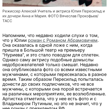
Режиссер Алексей Учитель и актриса Юлия Пересильд и
их дочери Анна и Мария. ФОТО Вячеслав Прокофьев/
ТАСС
Напомним, что недавно ходили слухи о том,
что у Юлии
роман с Романом Абрамовичем
.
Она оказалась в одной ложе с ним, когда
пришла в Большой театр на премьеру
"Нуриева", и это стало поводом для сплетен.
Однако саму актрису подобные домыслы
недоброжелателей только смешат. Недавно
она опубликовала фото со всеми известными
мужчинами, с которыми пересекалась в разное
время. Таким образом Пересильд попыталась
донести до своих подписчиков, что не все
мужчины, с которыми она порой встречается
на различных мероприятиях, ее возлюбленные.
Артистка отметила, что у нее есть фото и с
Владимиром Путиным, но это не значит, что у
нее роман с президентом РФ.