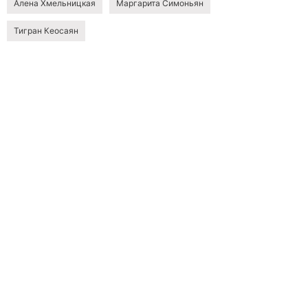
Алена Хмельницкая
Маргарита Симоньян
Тигран Кеосаян