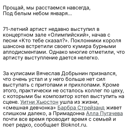
Прощай, мы расстаемся навсегда,
Под белым небом января…
71-летний артист недавно выступил в
концертном зале «Олимпийский», начав с
песни «Кто тебе сказал?». Поклонники короля
шансона встретили своего кумира бурными
аплодисментами. Однако многие отметили, что
артисту выступление дается нелегко.
За кулисами Вячеслав Добрынин признался,
что очень устал и у него больше нет сил
выступать с притопами и прихлопами. Кроме
этого, практически не осталось коллег по цеху,
с которыми бы композитор хотел выступить на
сцене.
Уитни Хьюстон
ушла из жизни,
«смешная девчонка»
Барбра Стрейзанд
живет
слишком далеко, а Примадонна
Алла Пугачева
почти все время проводит время с семьей и
поет редко, сообщает Bloknot.ru.