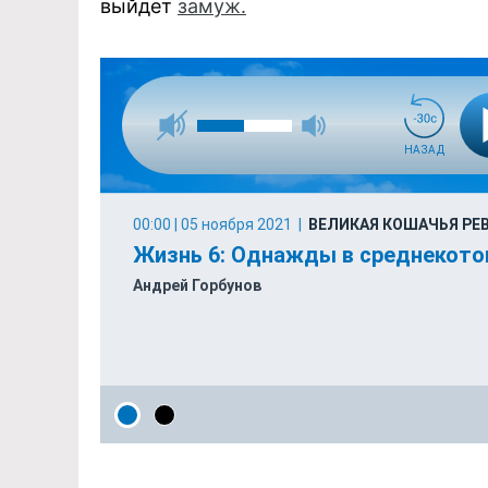
выйдет
замуж.