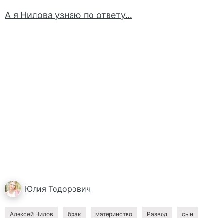
А я Нилова узнаю по ответу…
Юлия
Тодорович
Алексей Нилов
брак
материнство
Развод
сын