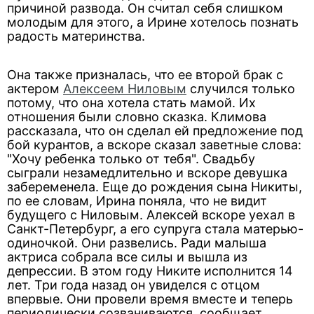
причиной развода. Он считал себя слишком
молодым для этого, а Ирине хотелось познать
радость материнства.
Она также призналась, что ее второй брак с
актером
Алексеем Ниловым
случился только
потому, что она хотела стать мамой. Их
отношения были словно сказка. Климова
рассказала, что он сделал ей предложение под
бой курантов, а вскоре сказал заветные слова:
"Хочу ребенка только от тебя". Свадьбу
сыграли незамедлительно и вскоре девушка
забеременела. Еще до рождения сына Никиты,
по ее словам, Ирина поняла, что не видит
будущего с Ниловым. Алексей вскоре уехал в
Санкт-Петербург, а его супруга стала матерью-
одиночкой. Они развелись. Ради малыша
актриса собрала все силы и вышла из
депрессии. В этом году Никите исполнится 14
лет. Три года назад он увиделся с отцом
впервые. Они провели время вместе и теперь
периодически созваниваются, сообщает