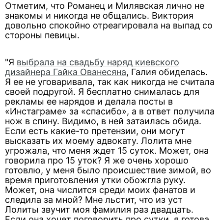
Отметим, что Романец и Милявская лично не
знакомы и никогда не общались. Виктория
довольно спокойно отреагировала на выпад со
стороны певицы.
"Я
выбрала на свадьбу наряд киевского
дизайнера Гайка Ованесяна
, Галия обиделась.
Я ее не уговаривала, так как никогда не считала
своей подругой. Я бесплатно снималась для
рекламы ее нарядов и делала посты в
«Инстаграме» за «спасибо», а в ответ получила
нож в спину. Видимо, в ней затаилась обида.
Если есть какие-то претензии, они могут
высказать их моему адвокату. Лолита мне
угрожала, что меня ждет 15 суток. Может, она
говорила про 15 уток? Я же очень хорошо
готовлю, у меня было происшествие зимой, во
время приготовления утки обожгла руку.
Может, она числится среди моих фанатов и
следила за мной? Мне льстит, что из уст
Лолиты звучит моя фамилия раз двадцать.
Если она хочет поговорить про сутки, я готова