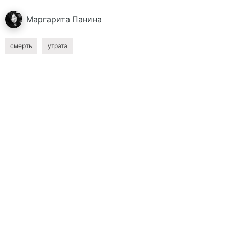
Маргарита
Панина
смерть
утрата