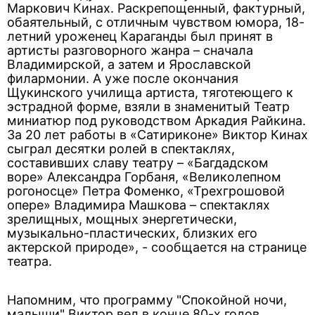
Маркович Кинах. Раскрепощенный, фактурный,
обаятельный, с отличным чувством юмора, 18-
летний уроженец Караганды был принят в
артисты разговорного жанра – сначала
Владимирской, а затем и Ярославской
филармонии. А уже после окончания
Щукинского училища артиста, тяготеющего к
эстрадной форме, взяли в знаменитый Театр
миниатюр под руководством Аркадия Райкина.
За 20 лет работы в «Сатириконе» Виктор Кинах
сыграл десятки ролей в спектаклях,
составивших славу театру – «Багдадском
воре» Александра Горбаня, «Великолепном
рогоносце» Петра Фоменко, «Трехгрошовой
опере» Владимира Машкова – спектаклях
зрелищных, мощных энергетически,
музыкально-пластических, близких его
актерской природе», - сообщается на странице
театра.
Напомним, что программу "Спокойной ночи,
малыши" Виктор вел в конце 80-х годов.