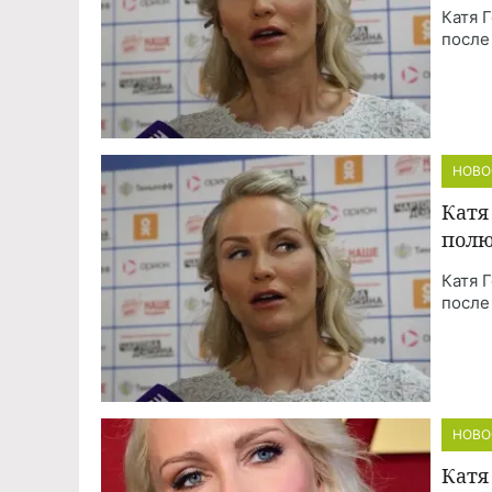
Катя 
после
НОВО
Катя
полю
Катя 
после
НОВО
Катя