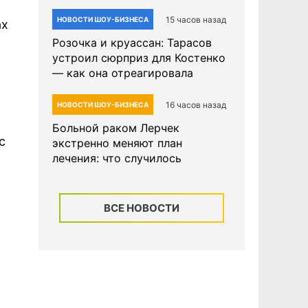
15 часов назад
НОВОСТИ ШОУ-БИЗНЕСА
ах
Розочка и круассан: Тарасов
устроил сюрприз для Костенко
— как она отреагировала
16 часов назад
НОВОСТИ ШОУ-БИЗНЕСА
Больной раком Лерчек
с
экстренно меняют план
лечения: что случилось
ВСЕ НОВОСТИ