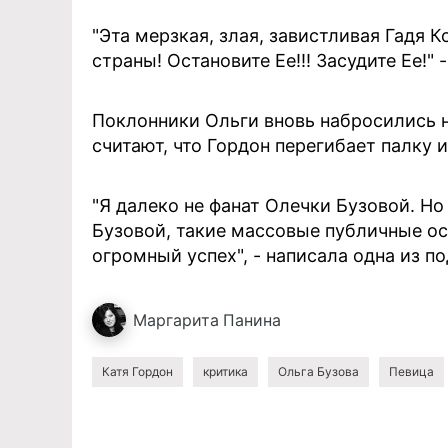
"Эта мерзкая, злая, завистливая Гадя 
страны! Остановите Ее!!! Засудите Ее!"
Поклонники Ольги вновь набросились н
считают, что Гордон перегибает палку 
"Я далеко не фанат Олечки Бузовой. Но
Бузовой, такие массовые публичные ос
огромный успех", - написала одна из п
Маргарита
Панина
Катя Гордон
критика
Ольга Бузова
Певица