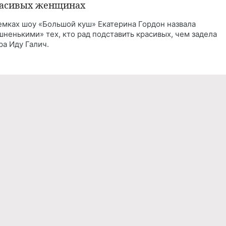
асивых женщинах
емках шоу «Большой куш» Екатерина Гордон назвала
шненькими» тех, кто рад подставить красивых, чем задела
ра Иду Галич.
Реклама
Правила обработки персональных дан