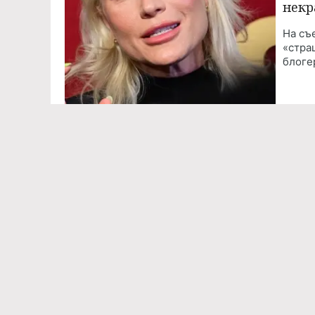
некр
На съ
«стра
блоге
Команда проекта