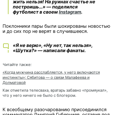
жить нельзя! На руинах счастье не
построишь…» — поделился
футболист в своем
Instagram
.
Поклонники пары были шокированы новостью
и до сих пор не верят в случившееся.
«Я не верю», «Ну нет, так нельзя»,
«Шутка?» — написали фанаты.
Читайте также:
«Когда мужчина расслабляется, у него включаются
инстинкты»: Сябитова — о связи Малафеева и
Долматовой
Как отметила телесваха, вратарь забавно «промяукал»,
что у него ничего не было с блогером.
К всеобщему разочарованию присоединился
комментатор Дмитрий Губерниев, оставив под